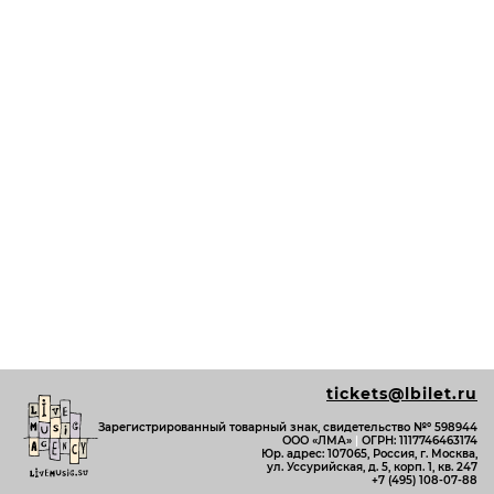
tickets@lbilet.ru
Зарегистрированный товарный знак, свидетельство №º 598944
ООО «ЛМА»
|
ОГРН: 1117746463174
Юр. адрес: 107065, Россия, г. Москва,
ул. Уссурийская, д. 5, корп. 1, кв. 247
+7 (495) 108-07-88