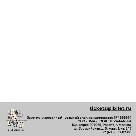
tickets@lbilet.ru
Зарегистрированный товарный знак, свидетельство №º 598944
ООО «ЛМА»
|
ОГРН: 1117746463174
Юр. адрес: 107065, Россия, г. Москва,
ул. Уссурийская, д. 5, корп. 1, кв. 247
+7 (495) 108-07-88