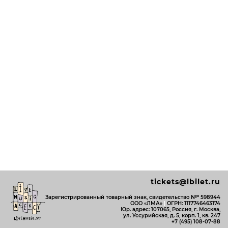
tickets@lbilet.ru
Зарегистрированный товарный знак, свидетельство №º 598944
ООО «ЛМА»
|
ОГРН: 1117746463174
Юр. адрес: 107065, Россия, г. Москва,
ул. Уссурийская, д. 5, корп. 1, кв. 247
+7 (495) 108-07-88