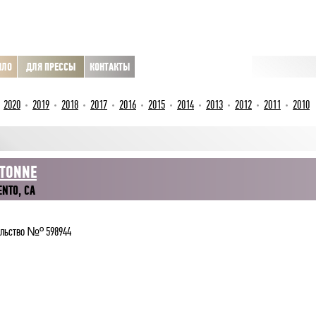
ЫЛО
ДЛЯ ПРЕССЫ
КОНТАКТЫ
2020
2019
2018
2017
2016
2015
2014
2013
2012
2011
2010
 TONNE
NTO, CA
ельство №º 598944