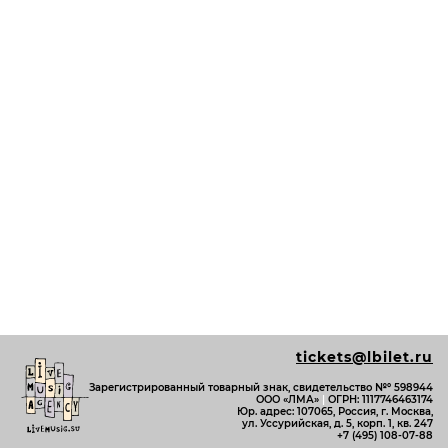
tickets@lbilet.ru
Зарегистрированный товарный знак, свидетельство №º 598944
ООО «ЛМА»
|
ОГРН: 1117746463174
Юр. адрес: 107065, Россия, г. Москва,
ул. Уссурийская, д. 5, корп. 1, кв. 247
+7 (495) 108-07-88