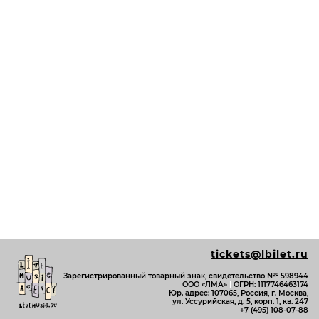
tickets@lbilet.ru
Зарегистрированный товарный знак, свидетельство №º 598944
ООО «ЛМА»
|
ОГРН: 1117746463174
Юр. адрес: 107065, Россия, г. Москва,
ул. Уссурийская, д. 5, корп. 1, кв. 247
+7 (495) 108-07-88